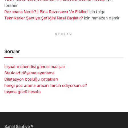
İbrahim
Rezonans Nedir? | Bina Rezonansı Ve Etkileri
için
tolga
Teknikerler Şantiye Şefliğini Nasıl Başlatır?
için
ramazan demir
REKLAM
Sorular
İnşaat mühendisi güncel maaşlar
Sta4cad döşeme ayarlama
Dilatasyon boşluğu çatlakları
hangi poz arama aracını tercih ediyorsunuz?
taşıma gücü hesabı
Sanal Şantiye ®