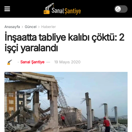
Anasayfa
Güncel
Haberler
İnşaatta tabliye kalıbı çöktü: 2
işçi yaralandı
-
Sanal Şantiye
19 Mayıs 2020