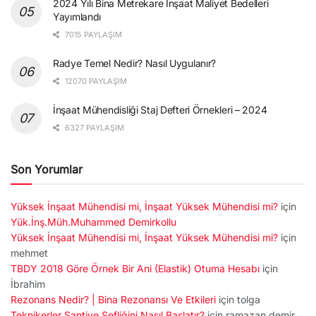
2024 Yılı Bina Metrekare İnşaat Maliyet Bedelleri
Yayımlandı
7015 PAYLAŞIM
Radye Temel Nedir? Nasıl Uygulanır?
12070 PAYLAŞIM
İnşaat Mühendisliği Staj Defteri Örnekleri – 2024
6327 PAYLAŞIM
Son Yorumlar
Yüksek İnşaat Mühendisi mi, İnşaat Yüksek Mühendisi mi?
için
Yük.İnş.Müh.Muhammed Demirkollu
Yüksek İnşaat Mühendisi mi, İnşaat Yüksek Mühendisi mi?
için
mehmet
TBDY 2018 Göre Örnek Bir Ani (Elastik) Otuma Hesabı
için
İbrahim
Rezonans Nedir? | Bina Rezonansı Ve Etkileri
için
tolga
Teknikerler Şantiye Şefliğini Nasıl Başlatır?
için
ramazan demir