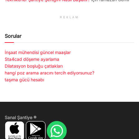
REKLAM
Sorular
İnşaat mühendisi güncel maaşlar
Sta4cad döşeme ayarlama
Dilatasyon boşluğu çatlakları
hangi poz arama aracını tercih ediyorsunuz?
taşıma gücü hesabı
Sanal Şantiye ®