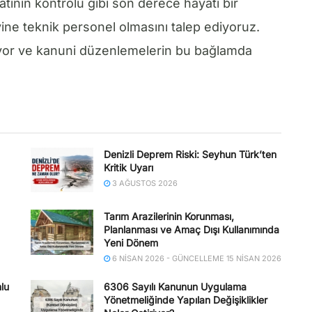
tının kontrolü gibi son derece hayati bir
ne teknik personel olmasını talep ediyoruz.
tiyor ve kanuni düzenlemelerin bu bağlamda
Denizli Deprem Riski: Seyhun Türk’ten
Kritik Uyarı
3 AĞUSTOS 2026
Tarım Arazilerinin Korunması,
Planlanması ve Amaç Dışı Kullanımında
Yeni Dönem
6 NISAN 2026 - GÜNCELLEME 15 NISAN 2026
lu
6306 Sayılı Kanunun Uygulama
Yönetmeliğinde Yapılan Değişiklikler