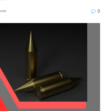
0
rler