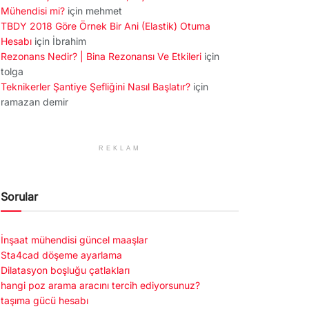
Mühendisi mi?
için
mehmet
TBDY 2018 Göre Örnek Bir Ani (Elastik) Otuma
Hesabı
için
İbrahim
Rezonans Nedir? | Bina Rezonansı Ve Etkileri
için
tolga
Teknikerler Şantiye Şefliğini Nasıl Başlatır?
için
ramazan demir
REKLAM
Sorular
İnşaat mühendisi güncel maaşlar
Sta4cad döşeme ayarlama
Dilatasyon boşluğu çatlakları
hangi poz arama aracını tercih ediyorsunuz?
taşıma gücü hesabı