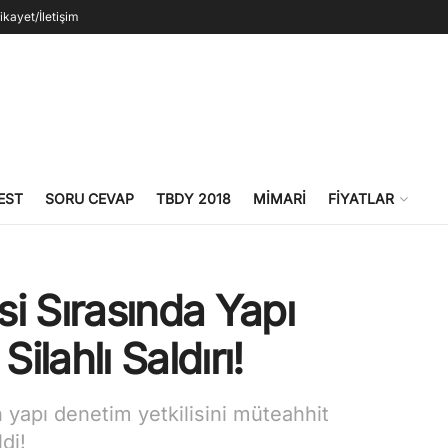
ikayet/İletişim
EST
SORU CEVAP
TBDY 2018
MIMARI
FIYATLAR
i Sırasında Yapı
ilahlı Saldırı!
yapı denetim yetkilisini müteahhit
ldi!