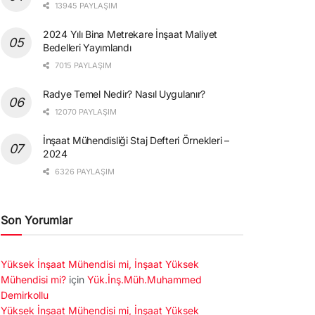
13945 PAYLAŞIM
2024 Yılı Bina Metrekare İnşaat Maliyet
Bedelleri Yayımlandı
7015 PAYLAŞIM
Radye Temel Nedir? Nasıl Uygulanır?
12070 PAYLAŞIM
İnşaat Mühendisliği Staj Defteri Örnekleri –
2024
6326 PAYLAŞIM
Son Yorumlar
Yüksek İnşaat Mühendisi mi, İnşaat Yüksek
Mühendisi mi?
için
Yük.İnş.Müh.Muhammed
Demirkollu
Yüksek İnşaat Mühendisi mi, İnşaat Yüksek