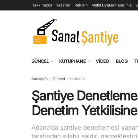
Hakkımızda
Yazarlar
Reklam
Mobil Uygulamalarımız
Ş
GÜNCEL
KÜTÜPHANE
VIDEO
BLOG
T
Anasayfa
Güncel
Haberler
Şantiye Denetlemes
Denetim Yetkilisine S
Adana’da şantiye denetlemesi yapan 
tarafından silahlı saldırı gerçekleştiri