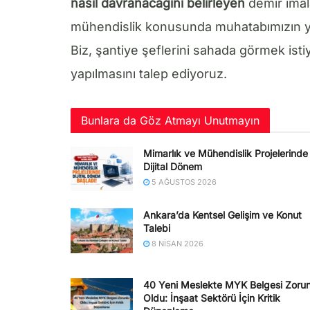
nasıl davranacağını belirleyen
demir imala
mühendislik konusunda muhatabımızın yi
Biz, şantiye şeflerini sahada görmek is
yapılmasını talep ediyoruz.
Bunlara da Göz Atmayı Unutmayın
Mimarlık ve Mühendislik Projelerinde
Dijital Dönem
5 AĞUSTOS 2026
Ankara’da Kentsel Gelişim ve Konut
Talebi
8 NISAN 2026
40 Yeni Meslekte MYK Belgesi Zorun
Oldu: İnşaat Sektörü İçin Kritik