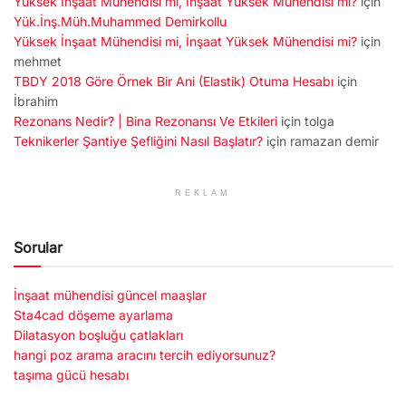
Yüksek İnşaat Mühendisi mi, İnşaat Yüksek Mühendisi mi?
için
Yük.İnş.Müh.Muhammed Demirkollu
Yüksek İnşaat Mühendisi mi, İnşaat Yüksek Mühendisi mi?
için
mehmet
TBDY 2018 Göre Örnek Bir Ani (Elastik) Otuma Hesabı
için
İbrahim
Rezonans Nedir? | Bina Rezonansı Ve Etkileri
için
tolga
Teknikerler Şantiye Şefliğini Nasıl Başlatır?
için
ramazan demir
REKLAM
Sorular
İnşaat mühendisi güncel maaşlar
Sta4cad döşeme ayarlama
Dilatasyon boşluğu çatlakları
hangi poz arama aracını tercih ediyorsunuz?
taşıma gücü hesabı