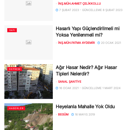
-
İNŞ.MÜH.AHMET ÇELIKKOLLU
7 ŞUBAT 2023 - GÜNCELLEME 8 ŞUBAT 2023
Hasarlı Yapı Güçlendirilmeli mi
YAPI
Yoksa Yenilenmeli mi?
-
İNŞ.MÜH.FATMA AYDEMIR
20 OCAK 2021
Ağır Hasar Nedir? Ağır Hasar
DEPREM
Tipleri Nelerdir?
-
SANAL ŞANTIYE
16 OCAK 2021 - GÜNCELLEME 1 MART 2024
Heyelanla Mahalle Yok Oldu
HABERLER
-
BEGÜM
16 MAYIS 2019