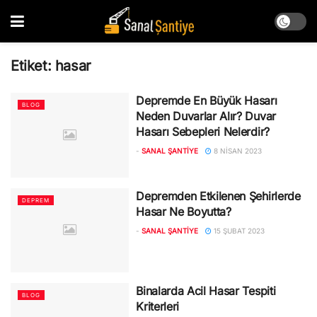
Etiket:
hasar
Depremde En Büyük Hasarı
BLOG
Neden Duvarlar Alır? Duvar
Hasarı Sebepleri Nelerdir?
-
SANAL ŞANTIYE
8 NISAN 2023
Depremden Etkilenen Şehirlerde
DEPREM
Hasar Ne Boyutta?
-
SANAL ŞANTIYE
15 ŞUBAT 2023
Binalarda Acil Hasar Tespiti
BLOG
Kriterleri