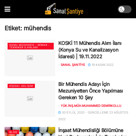
Etiket:
mühendis
KOSKİ 11 Mühendis Alım İlanı
KAMU MÜHENDIS - MIMAR -
TEKNIKER İLANLARI
(Konya Su ve Kanalizasyon
İdaresi) | 19.11.2022
-
SANAL ŞANTIYE
19 KASIM 2022
Bir Mühendis Adayı İçin
KIŞISEL GELIŞIM
Mezuniyetten Önce Yapılması
Gereken 10 Şey
-
YÜK.İNŞ.MÜH.MUHAMMED DEMIRKOLLU
30 EYLÜL 2020 - GÜNCELLEME 23 AĞUSTOS
2022
İnşaat Mühendisliği Bölümüne
BLOG