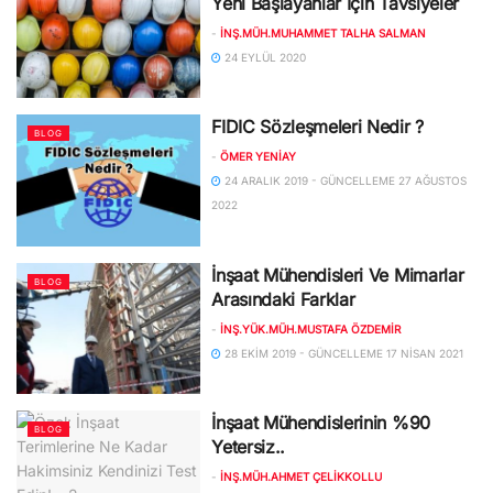
Yeni Başlayanlar İçin Tavsiyeler
-
İNŞ.MÜH.MUHAMMET TALHA SALMAN
24 EYLÜL 2020
FIDIC Sözleşmeleri Nedir ?
BLOG
-
ÖMER YENIAY
24 ARALIK 2019 - GÜNCELLEME 27 AĞUSTOS
2022
İnşaat Mühendisleri Ve Mimarlar
BLOG
Arasındaki Farklar
-
İNŞ.YÜK.MÜH.MUSTAFA ÖZDEMIR
28 EKIM 2019 - GÜNCELLEME 17 NISAN 2021
İnşaat Mühendislerinin %90
BLOG
Yetersiz..
-
İNŞ.MÜH.AHMET ÇELIKKOLLU