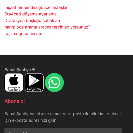
İnşaat mühendisi güncel maaşlar
Sta4cad döşeme ayarlama
Dilatasyon boşluğu çatlakları
hangi poz arama aracını tercih ediyorsunuz?
taşıma gücü hesabı
Sanal Şantiye ®
Abone ol
Sanal Şantiyeye abone olmak ve e-posta ile bildirimler almak
için e-posta adresinizi girin.
E-