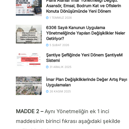
Planlı Alanlar İmar Yönetmeliği Değişti:
Asansör, Emsal, Bodrum Kat ve Ofislerin
Konuta Dönüşümünde Yeni Dönem
1 TEMMUZ 2026
6306 Sayılı Kanunun Uygulama
Yönetmeliğinde Yapılan Değişiklikler Neler
Getiriyor?
5 ŞUBAT 2026
Şantiye Şefliğinde Yeni Dönem ŞantiyeM
Sistemi
31 ARALIK 2025
İmar Plan Değişikliklerinde Değer Artış Payı
Uygulamaları
26 KASIM 2025
MADDE 2 –
Aynı Yönetmeliğin ek 1 inci
maddesinin birinci fıkrası aşağıdaki şekilde