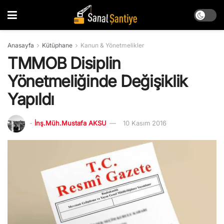
Anasayfa
Kütüphane
Kanun & Yönetmelikler
TMMOB Disiplin
Yönetmeliğinde Değişiklik
Yapıldı
-
İnş.Müh.Mustafa AKSU
10 Kasım 2016