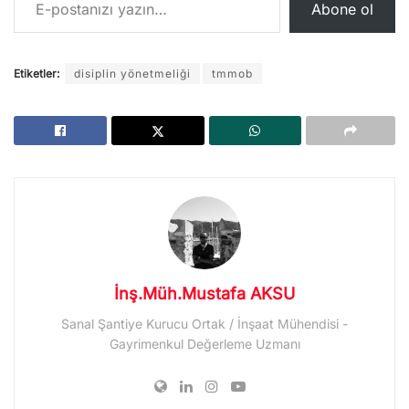
Abone ol
Etiketler:
disiplin yönetmeliği
tmmob
İnş.Müh.Mustafa AKSU
Sanal Şantiye Kurucu Ortak / İnşaat Mühendisi -
Gayrimenkul Değerleme Uzmanı