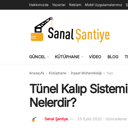
Hakkımızda
Yazarlar
Reklam
Mobil Uygulamalarımız
Ş
GÜNCEL
KÜTÜPHANE
VIDEO
BLOG
T
Anasayfa
Kütüphane
İnşaat Mühendisliği
Yapı
Tünel Kalıp Sistemi
Nelerdir?
-
Sanal Şantiye
25 Eylül 2020 - Güncelleme