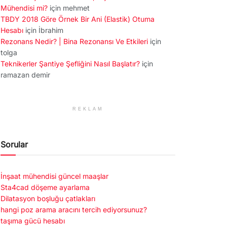
Mühendisi mi?
için
mehmet
TBDY 2018 Göre Örnek Bir Ani (Elastik) Otuma
Hesabı
için
İbrahim
Rezonans Nedir? | Bina Rezonansı Ve Etkileri
için
tolga
Teknikerler Şantiye Şefliğini Nasıl Başlatır?
için
ramazan demir
REKLAM
Sorular
İnşaat mühendisi güncel maaşlar
Sta4cad döşeme ayarlama
Dilatasyon boşluğu çatlakları
hangi poz arama aracını tercih ediyorsunuz?
taşıma gücü hesabı