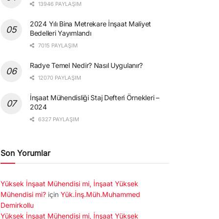
13946 PAYLAŞIM
2024 Yılı Bina Metrekare İnşaat Maliyet
Bedelleri Yayımlandı
7015 PAYLAŞIM
Radye Temel Nedir? Nasıl Uygulanır?
12070 PAYLAŞIM
İnşaat Mühendisliği Staj Defteri Örnekleri –
2024
6327 PAYLAŞIM
Son Yorumlar
Yüksek İnşaat Mühendisi mi, İnşaat Yüksek
Mühendisi mi?
için
Yük.İnş.Müh.Muhammed
Demirkollu
Yüksek İnşaat Mühendisi mi, İnşaat Yüksek