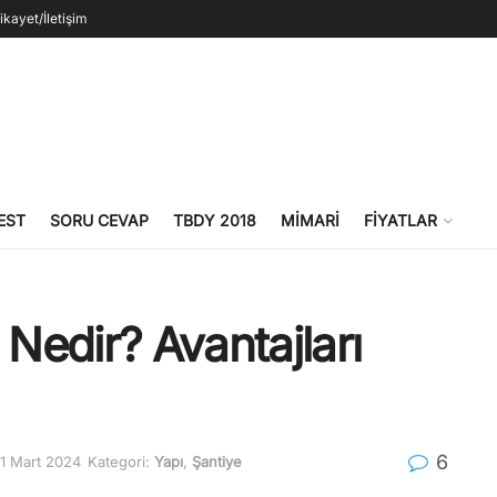
ikayet/İletişim
EST
SORU CEVAP
TBDY 2018
MIMARI
FIYATLAR
 Nedir? Avantajları
6
 1 Mart 2024
Kategori:
Yapı
,
Şantiye