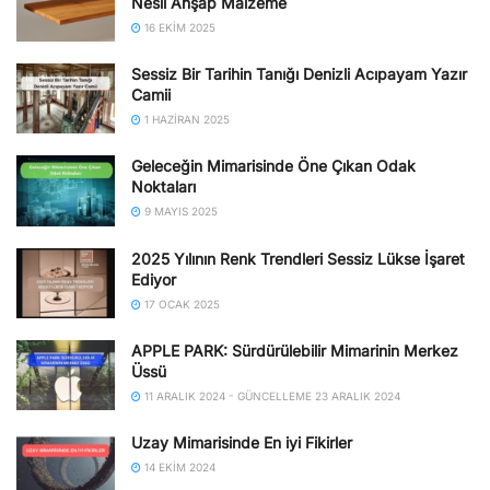
Nesil Ahşap Malzeme
16 EKIM 2025
Sessiz Bir Tarihin Tanığı Denizli Acıpayam Yazır
Camii
1 HAZIRAN 2025
Geleceğin Mimarisinde Öne Çıkan Odak
Noktaları
9 MAYIS 2025
2025 Yılının Renk Trendleri Sessiz Lükse İşaret
Ediyor
17 OCAK 2025
APPLE PARK: Sürdürülebilir Mimarinin Merkez
Üssü
11 ARALIK 2024 - GÜNCELLEME 23 ARALIK 2024
Uzay Mimarisinde En iyi Fikirler
14 EKIM 2024