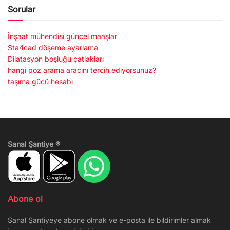
Sorular
İnşaat mühendisi güncel maaşlar
Sta4cad döşeme ayarlama
Dilatasyon boşluğu çatlakları
hangi poz arama aracını tercih ediyorsunuz?
taşıma gücü hesabı
Sanal Şantiye ®
Abone ol
Sanal Şantiyeye abone olmak ve e-posta ile bildirimler almak