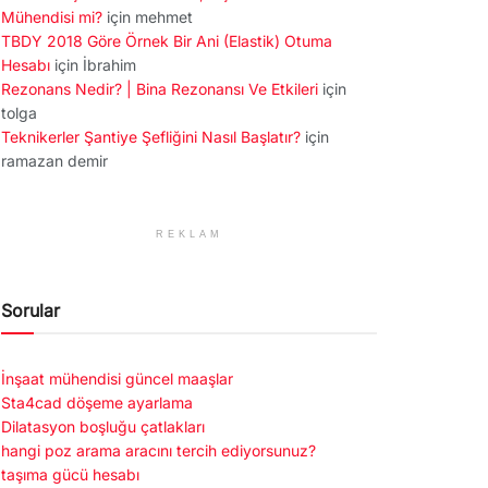
Mühendisi mi?
için
mehmet
TBDY 2018 Göre Örnek Bir Ani (Elastik) Otuma
Hesabı
için
İbrahim
Rezonans Nedir? | Bina Rezonansı Ve Etkileri
için
tolga
Teknikerler Şantiye Şefliğini Nasıl Başlatır?
için
ramazan demir
REKLAM
Sorular
İnşaat mühendisi güncel maaşlar
Sta4cad döşeme ayarlama
Dilatasyon boşluğu çatlakları
hangi poz arama aracını tercih ediyorsunuz?
taşıma gücü hesabı