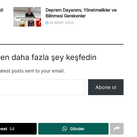
di
Deprem Dayanımı, Yönetmelikler ve
Bilinmesi Gerekenler
30 MART 2026
den daha fazla şey keşfedin
atest posts sent to your email.
Abone ol
weet
54
Gönder