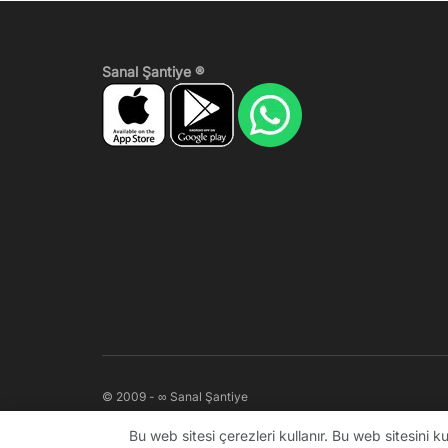
Sanal Şantiye ®
© 2009 - ∞ Sanal Şantiye
Bu web sitesi çerezleri kullanır. Bu web sitesini 