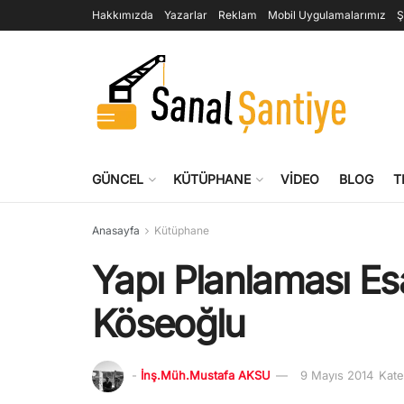
Hakkımızda
Yazarlar
Reklam
Mobil Uygulamalarımız
Ş
GÜNCEL
KÜTÜPHANE
VIDEO
BLOG
T
Anasayfa
Kütüphane
Yapı Planlaması Esa
Köseoğlu
-
İnş.Müh.Mustafa AKSU
9 Mayıs 2014
Kate