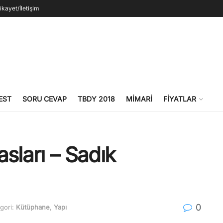
ikayet/İletişim
EST
SORU CEVAP
TBDY 2018
MIMARI
FIYATLAR
sları – Sadık
0
gori:
Kütüphane
,
Yapı