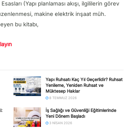
sasları (Yapı planlaması akışı, ilgililerin görev
düzenlenmesi, makine elektrik inşaat müh.
eyen bu kitabı,
layın
Yapı Ruhsatı Kaç Yıl Geçerlidir? Ruhsat
Yenileme, Yeniden Ruhsat ve
Müktesep Haklar
8 TEMMUZ 2026
i:
İş Sağlığı ve Güvenliği Eğitimlerinde
Yeni Dönem Başladı
3 NISAN 2026