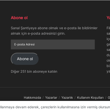
Abone ol
Y
Sanal Şantiyeye abone olmak ve e-posta ile bildirimler
Fi
almak için e-posta adresinizi girin.
sa
iç
E-
ge
posta
sa
Adresi
du
Abone ol
ol
bi
ya
Diğer 251 bin aboneye katılın
Hakkımızda
Yazarlar
Yazarlık
Kullanım Koşulları
G
kullanmaya devam ederek, çerezlerin kullanılmasına izin vermiş olursunu