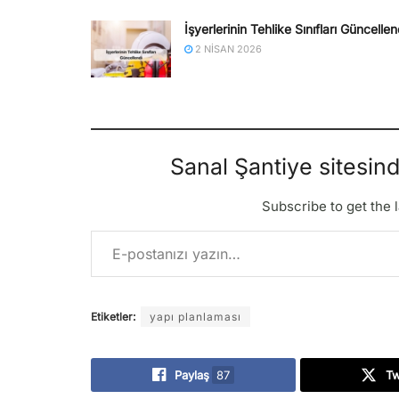
İşyerlerinin Tehlike Sınıfları Güncellen
2 NISAN 2026
Sanal Şantiye sitesin
Subscribe to get the l
E-postanızı yazın…
Etiketler:
yapı planlaması
Paylaş
87
T