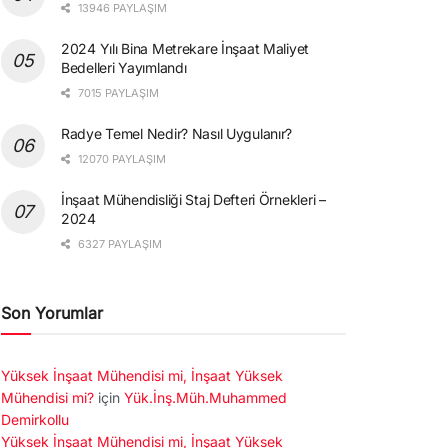
13946 PAYLAŞIM
2024 Yılı Bina Metrekare İnşaat Maliyet
Bedelleri Yayımlandı
7015 PAYLAŞIM
Radye Temel Nedir? Nasıl Uygulanır?
12070 PAYLAŞIM
İnşaat Mühendisliği Staj Defteri Örnekleri –
2024
6327 PAYLAŞIM
Son Yorumlar
Yüksek İnşaat Mühendisi mi, İnşaat Yüksek
Mühendisi mi?
için
Yük.İnş.Müh.Muhammed
Demirkollu
Yüksek İnşaat Mühendisi mi, İnşaat Yüksek