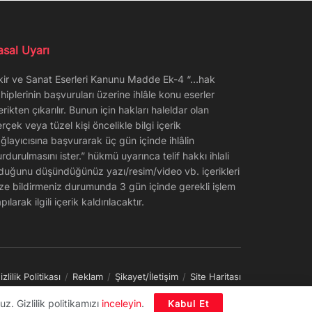
asal Uyarı
kir ve Sanat Eserleri Kanunu Madde Ek-4 “…hak
hiplerinin başvuruları üzerine ihlâle konu eserler
erikten çıkarılır. Bunun için hakları haleldar olan
rçek veya tüzel kişi öncelikle bilgi içerik
ğlayıcısına başvurarak üç gün içinde ihlâlin
rdurulmasını ister.” hükmü uyarınca telif hakkı ihlali
duğunu düşündüğünüz yazı/resim/video vb. içerikleri
ze bildirmeniz durumunda 3 gün içinde gerekli işlem
pılarak ilgili içerik kaldırılacaktır.
izlilik Politikası
Reklam
Şikayet/İletişim
Site Haritası
z. Gizlilik politikamızı
inceleyin
.
Kabul Et