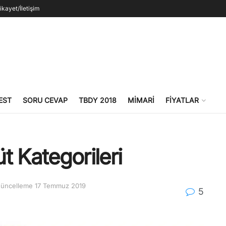
ikayet/İletişim
EST
SORU CEVAP
TBDY 2018
MIMARI
FIYATLAR
t Kategorileri
 Güncelleme 17 Temmuz 2019
5