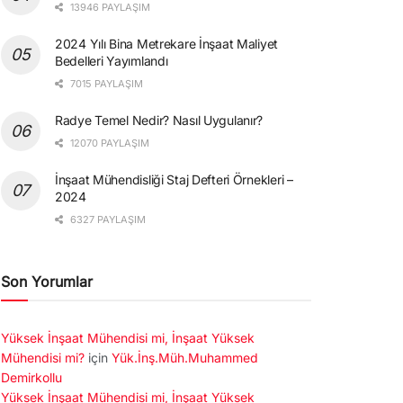
13946 PAYLAŞIM
2024 Yılı Bina Metrekare İnşaat Maliyet
Bedelleri Yayımlandı
7015 PAYLAŞIM
Radye Temel Nedir? Nasıl Uygulanır?
12070 PAYLAŞIM
İnşaat Mühendisliği Staj Defteri Örnekleri –
2024
6327 PAYLAŞIM
Son Yorumlar
Yüksek İnşaat Mühendisi mi, İnşaat Yüksek
Mühendisi mi?
için
Yük.İnş.Müh.Muhammed
Demirkollu
Yüksek İnşaat Mühendisi mi, İnşaat Yüksek