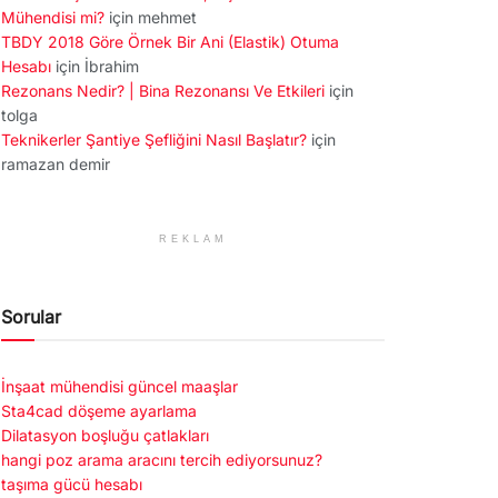
Mühendisi mi?
için
mehmet
TBDY 2018 Göre Örnek Bir Ani (Elastik) Otuma
Hesabı
için
İbrahim
Rezonans Nedir? | Bina Rezonansı Ve Etkileri
için
tolga
Teknikerler Şantiye Şefliğini Nasıl Başlatır?
için
ramazan demir
REKLAM
Sorular
İnşaat mühendisi güncel maaşlar
Sta4cad döşeme ayarlama
Dilatasyon boşluğu çatlakları
hangi poz arama aracını tercih ediyorsunuz?
taşıma gücü hesabı