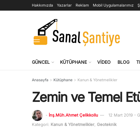
Hakkımızda
Yazarlar
Reklam
Mobil Uygulamalarımız
Ş
GÜNCEL
KÜTÜPHANE
VIDEO
BLOG
T
Anasayfa
Kütüphane
Kanun & Yönetmelikler
Zemin ve Temel Etü
-
İnş.Müh.Ahmet Çelikkollu
12 Mart 2019 -
Kategori:
Kanun & Yönetmelikler
,
Geoteknik