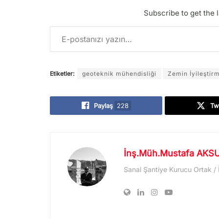
Subscribe to get the l
E-postanızı yazın…
Etiketler:
geoteknik mühendisliği
Zemin İyileştir
Paylaş
228
Tw
İnş.Müh.Mustafa AKS
Sanal Şantiye Kurucu Ortak /