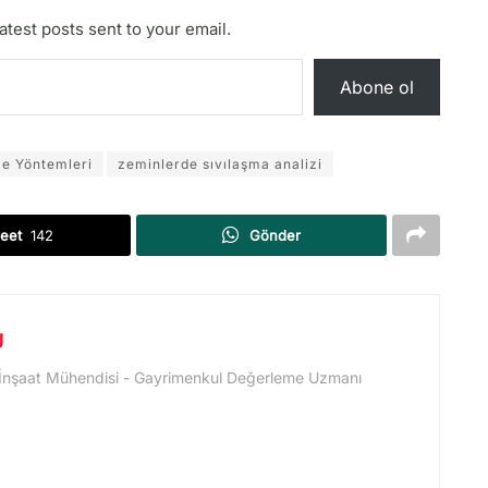
atest posts sent to your email.
Abone ol
me Yöntemleri
zeminlerde sıvılaşma analizi
eet
142
Gönder
U
 İnşaat Mühendisi - Gayrimenkul Değerleme Uzmanı