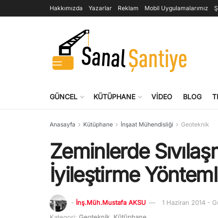
Hakkımızda
Yazarlar
Reklam
Mobil Uygulamalarımız
Ş
GÜNCEL
KÜTÜPHANE
VIDEO
BLOG
T
Anasayfa
Kütüphane
İnşaat Mühendisliği
Geoteknik
Zeminlerde Sıvılaş
İyileştirme Yönteml
-
İnş.Müh.Mustafa AKSU
1 Haziran 2014 - 
Kategori:
Geoteknik
,
Kütüphane