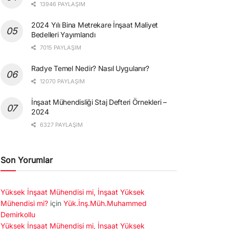
13946 PAYLAŞIM
2024 Yılı Bina Metrekare İnşaat Maliyet
Bedelleri Yayımlandı
7015 PAYLAŞIM
Radye Temel Nedir? Nasıl Uygulanır?
12070 PAYLAŞIM
İnşaat Mühendisliği Staj Defteri Örnekleri –
2024
6327 PAYLAŞIM
Son Yorumlar
Yüksek İnşaat Mühendisi mi, İnşaat Yüksek
Mühendisi mi?
için
Yük.İnş.Müh.Muhammed
Demirkollu
Yüksek İnşaat Mühendisi mi, İnşaat Yüksek