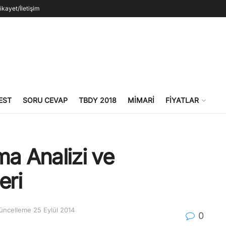
ikayet/İletişim
EST
SORU CEVAP
TBDY 2018
MIMARI
FIYATLAR
ma Analizi ve
eri
Güncelleme 25 Eylül 2014
0