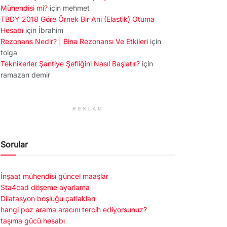
Mühendisi mi?
için
mehmet
TBDY 2018 Göre Örnek Bir Ani (Elastik) Otuma
Hesabı
için
İbrahim
Rezonans Nedir? | Bina Rezonansı Ve Etkileri
için
tolga
Teknikerler Şantiye Şefliğini Nasıl Başlatır?
için
ramazan demir
REKLAM
Sorular
İnşaat mühendisi güncel maaşlar
Sta4cad döşeme ayarlama
Dilatasyon boşluğu çatlakları
hangi poz arama aracını tercih ediyorsunuz?
taşıma gücü hesabı