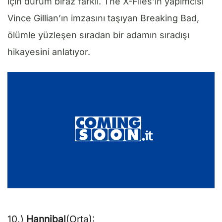
için durum biraz farklı. The X-Files’ın yapımcısı
Vince Gillian’ın imzasını taşıyan Breaking Bad,
ölümle yüzleşen sıradan bir adamın sıradışı
hikayesini anlatıyor.
10.)
Hannibal
(Orta):