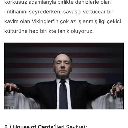
korkusuz adamlarıyla birlikte denizlerle olan
imtihanını seyrederken; savaşçı ve tüccar bir
kavim olan Vikingler’in çok az işlenmiş ilgi çekici
kültürüne hep birlikte tanık oluyoruz.
8.)
House of Cards
(İleri Seviye):