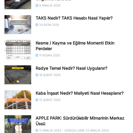
9 ARALIK 2025
TAKS Nedir? TAKS Hesabı Nasıl Yapılır?
24 EKIM 2025
Kesme / Kayma ve Eğilme Momenti Etkin
Perdeler
11 NISAN 2025
Radye Temel Nedir? Nasıl Uygulanır?
19 ŞUBAT 2025
Kaba İnşaat Nedir? Maliyeti Nasıl Hesaplanır?
12 ŞUBAT 2025
APPLE PARK: Sürdürülebilir Mimarinin Merkez
Üssü
11 ARALIK 2024 - GÜNCELLEME 23 ARALIK 2024