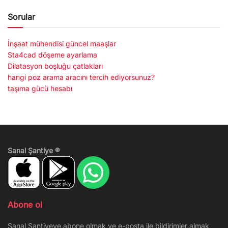
Sorular
İnşaat mühendisi güncel maaşlar
Sta4cad döşeme ayarlama
Dilatasyon boşluğu çatlakları
hangi poz arama aracını tercih ediyorsunuz?
taşıma gücü hesabı
Sanal Şantiye ®
Abone ol
Sanal Şantiyeye abone olmak ve e-posta ile bildirimler almak