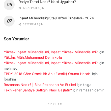
Radye Temel Nedir? Nasıl Uygulanır?
12070 PAYLAŞIM
İnşaat Mühendisliği Staj Defteri Örnekleri – 2024
6327 PAYLAŞIM
Son Yorumlar
Yüksek İnşaat Mühendisi mi, İnşaat Yüksek Mühendisi mi?
için
Yük.İnş.Müh.Muhammed Demirkollu
Yüksek İnşaat Mühendisi mi, İnşaat Yüksek Mühendisi mi?
için
mehmet
TBDY 2018 Göre Örnek Bir Ani (Elastik) Otuma Hesabı
için
İbrahim
Rezonans Nedir? | Bina Rezonansı Ve Etkileri
için
tolga
Teknikerler Şantiye Şefliğini Nasıl Başlatır?
için
ramazan demir
REKLAM