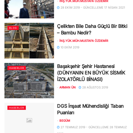
-
İNŞ.YÜK.MÜH.MUSTAFA ÖZDEMIR
28 EKIM 2019 - GÜNCELLEME 17 NISAN 2021
Çelikten Bile Daha Güçlü Bir Bitki
BLOG
– Bambu Nedir?
-
İNŞ.YÜK.MÜH.MUSTAFA ÖZDEMIR
10 EKIM 2019
Başakşehir Şehir Hastanesi
HABERLER
(DÜNYANIN EN BÜYÜK SİSMİK
İZOLATÖRLÜ BİNASI)
-
ARMAN ÜN
28 AĞUSTOS 2019
DGS İnşaat Mühendisliği Taban
HABERLER
Puanları
-
BEGÜM
27 TEMMUZ 2019 - GÜNCELLEME 28 TEMMUZ