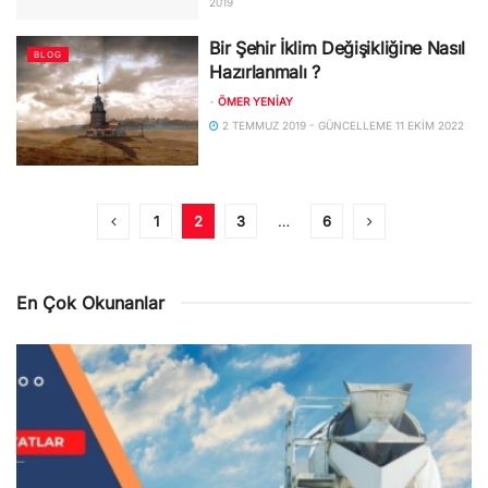
2019
Bir Şehir İklim Değişikliğine Nasıl
BLOG
Hazırlanmalı ?
-
ÖMER YENIAY
2 TEMMUZ 2019 - GÜNCELLEME 11 EKIM 2022
1
2
3
…
6
En Çok Okunanlar