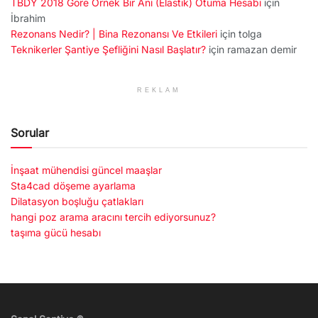
TBDY 2018 Göre Örnek Bir Ani (Elastik) Otuma Hesabı
için
İbrahim
Rezonans Nedir? | Bina Rezonansı Ve Etkileri
için
tolga
Teknikerler Şantiye Şefliğini Nasıl Başlatır?
için
ramazan demir
REKLAM
Sorular
İnşaat mühendisi güncel maaşlar
Sta4cad döşeme ayarlama
Dilatasyon boşluğu çatlakları
hangi poz arama aracını tercih ediyorsunuz?
taşıma gücü hesabı