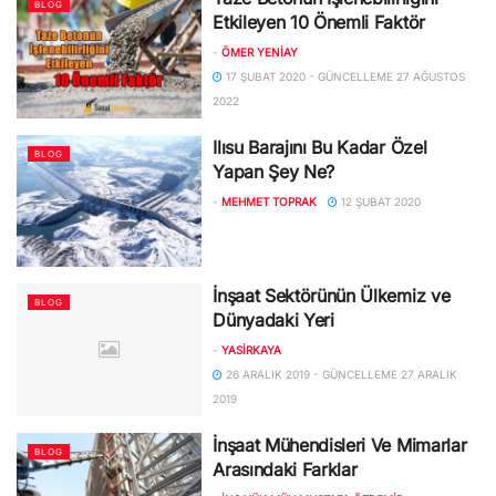
BLOG
Etkileyen 10 Önemli Faktör
-
ÖMER YENIAY
17 ŞUBAT 2020 - GÜNCELLEME 27 AĞUSTOS
2022
Ilısu Barajını Bu Kadar Özel
BLOG
Yapan Şey Ne?
-
MEHMET TOPRAK
12 ŞUBAT 2020
İnşaat Sektörünün Ülkemiz ve
BLOG
Dünyadaki Yeri
-
YASIRKAYA
26 ARALIK 2019 - GÜNCELLEME 27 ARALIK
2019
İnşaat Mühendisleri Ve Mimarlar
BLOG
Arasındaki Farklar