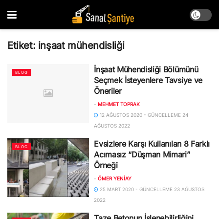
Etiket:
inşaat mühendisliği
İnşaat Mühendisliği Bölümünü
BLOG
Seçmek İsteyenlere Tavsiye ve
Öneriler
-
MEHMET TOPRAK
12 AĞUSTOS 2020 - GÜNCELLEME 24
AĞUSTOS 2022
Evsizlere Karşı Kullanılan 8 Farklı
BLOG
Acımasız “Düşman Mimari”
Örneği
-
ÖMER YENIAY
25 MART 2020 - GÜNCELLEME 23 AĞUSTOS
2022
Taze Betonun İşlenebilirliğini