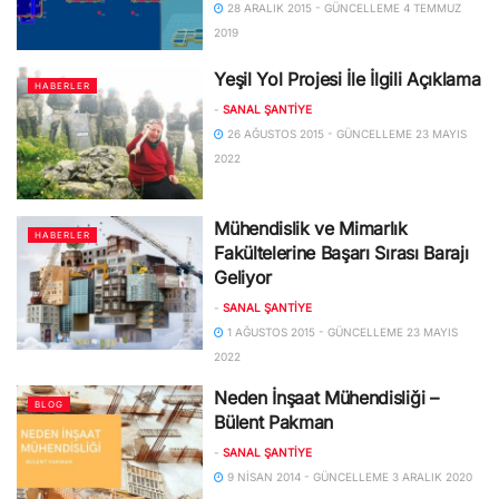
28 ARALIK 2015 - GÜNCELLEME 4 TEMMUZ
2019
Yeşil Yol Projesi İle İlgili Açıklama
HABERLER
-
SANAL ŞANTIYE
26 AĞUSTOS 2015 - GÜNCELLEME 23 MAYIS
2022
Mühendislik ve Mimarlık
HABERLER
Fakültelerine Başarı Sırası Barajı
Geliyor
-
SANAL ŞANTIYE
1 AĞUSTOS 2015 - GÜNCELLEME 23 MAYIS
2022
Neden İnşaat Mühendisliği –
BLOG
Bülent Pakman
-
SANAL ŞANTIYE
9 NISAN 2014 - GÜNCELLEME 3 ARALIK 2020