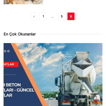
1
…
5
6
En Çok Okunanlar