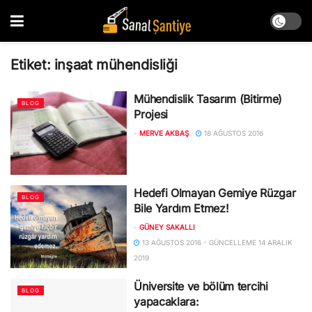
Etiket:
inşaat mühendisliği
Mühendislik Tasarım (Bitirme)
BLOG
Projesi
-
MERVE AKBAŞ
18 AĞUSTOS 2016
Hedefi Olmayan Gemiye Rüzgar
BLOG
Bile Yardım Etmez!
-
GÜNEY SAKALLI
13 AĞUSTOS 2016 - GÜNCELLEME 14 ARALIK
2019
Üniversite ve bölüm tercihi
BLOG
yapacaklara: