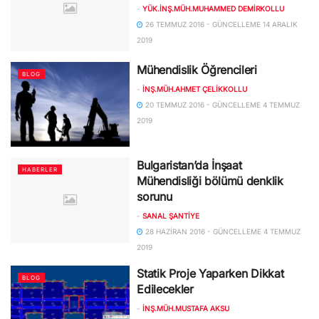
-
YÜK.İNŞ.MÜH.MUHAMMED DEMIRKOLLU
26 TEMMUZ 2016 - GÜNCELLEME 14 ARALIK
2019
Mühendislik Öğrencileri
BLOG
-
İNŞ.MÜH.AHMET ÇELIKKOLLU
20 TEMMUZ 2016 - GÜNCELLEME 4 TEMMUZ
2019
Bulgaristan’da İnşaat
HABERLER
Mühendisliği bölümü denklik
sorunu
-
SANAL ŞANTIYE
28 HAZIRAN 2016 - GÜNCELLEME 4 TEMMUZ
2019
Statik Proje Yaparken Dikkat
BLOG
Edilecekler
-
İNŞ.MÜH.MUSTAFA AKSU