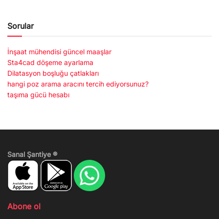
Sorular
İnşaat mühendisi güncel maaşlar
Sta4cad döşeme ayarlama
Dilatasyon boşluğu çatlakları
hangi poz arama aracını tercih ediyorsunuz?
taşıma gücü hesabı
Sanal Şantiye ®
Abone ol