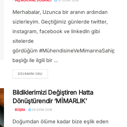
-
İNŞ.MÜH.ANIL DOĞANCI
15 OCAK 2019
Merhabalar, Uzunca bir aranın ardından
sizlerleyim. Geçtiğimiz günlerde twitter,
instagram, facebook ve linkedln gibi
sitelerde
gördüğüm #MühendisineVeMimarınaSahipÇık
başlığı ile ilgili bir ...
DETAILS
DEVAMINI OKU
Bildiklerimizi Değiştiren Hatta
Dönüştürendir ‘MİMARLIK’
-
BÜŞRA
26 EKIM 2018
Doğumdan ölüme kadar bize eşlik eden