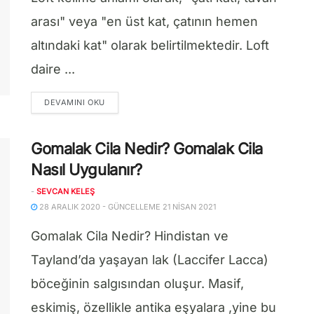
arası" veya "en üst kat, çatının hemen
altındaki kat" olarak belirtilmektedir. Loft
daire ...
DETAILS
DEVAMINI OKU
Gomalak Cila Nedir? Gomalak Cila
Nasıl Uygulanır?
-
SEVCAN KELEŞ
28 ARALIK 2020 - GÜNCELLEME 21 NISAN 2021
Gomalak Cila Nedir? Hindistan ve
Tayland’da yaşayan lak (Laccifer Lacca)
böceğinin salgısından oluşur. Masif,
eskimiş, özellikle antika eşyalara ,yine bu