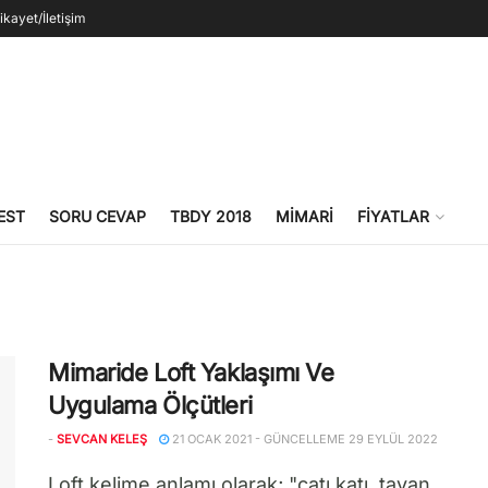
ikayet/İletişim
EST
SORU CEVAP
TBDY 2018
MIMARI
FIYATLAR
Mimaride Loft Yaklaşımı Ve
Uygulama Ölçütleri
-
SEVCAN KELEŞ
21 OCAK 2021 - GÜNCELLEME 29 EYLÜL 2022
Loft kelime anlamı olarak; "çatı katı, tavan