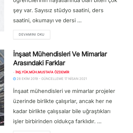
öğrencilerinin hayatlarında olan biten çok
şey var. Sayısız stüdyo saatini, ders
saatini, okumayı ve dersi ...
DETAILS
DEVAMINI OKU
İnşaat Mühendisleri Ve Mimarlar
Arasındaki Farklar
-
İNŞ.YÜK.MÜH.MUSTAFA ÖZDEMIR
28 EKIM 2019 - GÜNCELLEME 17 NISAN 2021
İnşaat mühendisleri ve mimarlar projeler
üzerinde birlikte çalışırlar, ancak her ne
kadar birlikte çalışsalar bile uğraştıkları
işler birbirinden oldukça farklıdır. ...