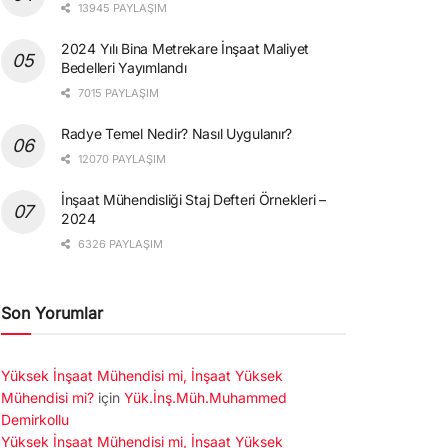
13945 PAYLAŞIM
2024 Yılı Bina Metrekare İnşaat Maliyet
Bedelleri Yayımlandı
7015 PAYLAŞIM
Radye Temel Nedir? Nasıl Uygulanır?
12070 PAYLAŞIM
İnşaat Mühendisliği Staj Defteri Örnekleri –
2024
6326 PAYLAŞIM
Son Yorumlar
Yüksek İnşaat Mühendisi mi, İnşaat Yüksek
Mühendisi mi?
için
Yük.İnş.Müh.Muhammed
Demirkollu
Yüksek İnşaat Mühendisi mi, İnşaat Yüksek