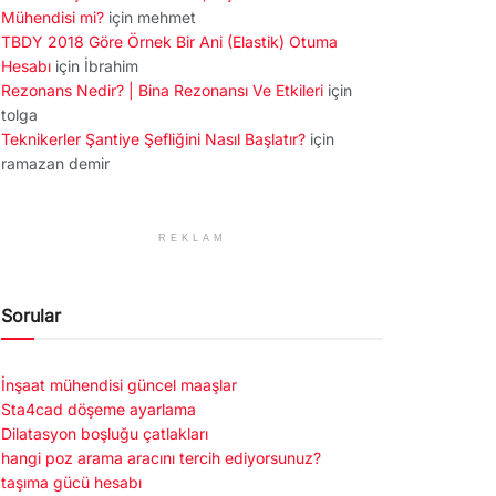
Mühendisi mi?
için
mehmet
TBDY 2018 Göre Örnek Bir Ani (Elastik) Otuma
Hesabı
için
İbrahim
Rezonans Nedir? | Bina Rezonansı Ve Etkileri
için
tolga
Teknikerler Şantiye Şefliğini Nasıl Başlatır?
için
ramazan demir
REKLAM
Sorular
İnşaat mühendisi güncel maaşlar
Sta4cad döşeme ayarlama
Dilatasyon boşluğu çatlakları
hangi poz arama aracını tercih ediyorsunuz?
taşıma gücü hesabı