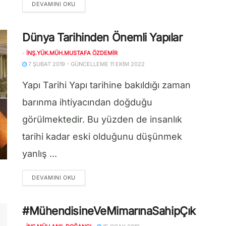
DETAILS
DEVAMINI OKU
Dünya Tarihinden Önemli Yapılar
-
İNŞ.YÜK.MÜH.MUSTAFA ÖZDEMIR
7 ŞUBAT 2019 - GÜNCELLEME 11 EKIM 2022
Yapı Tarihi Yapı tarihine bakıldığı zaman
barınma ihtiyacından doğduğu
görülmektedir. Bu yüzden de insanlık
tarihi kadar eski olduğunu düşünmek
yanlış ...
DETAILS
DEVAMINI OKU
#MühendisineVeMimarınaSahipÇık