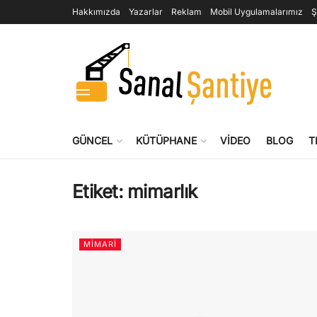
Hakkımızda
Yazarlar
Reklam
Mobil Uygulamalarımız
Ş
GÜNCEL
KÜTÜPHANE
VIDEO
BLOG
T
Etiket:
mimarlık
MIMARI