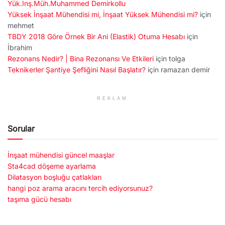
Yük.İnş.Müh.Muhammed Demirkollu
Yüksek İnşaat Mühendisi mi, İnşaat Yüksek Mühendisi mi?
için
mehmet
TBDY 2018 Göre Örnek Bir Ani (Elastik) Otuma Hesabı
için
İbrahim
Rezonans Nedir? | Bina Rezonansı Ve Etkileri
için
tolga
Teknikerler Şantiye Şefliğini Nasıl Başlatır?
için
ramazan demir
REKLAM
Sorular
İnşaat mühendisi güncel maaşlar
Sta4cad döşeme ayarlama
Dilatasyon boşluğu çatlakları
hangi poz arama aracını tercih ediyorsunuz?
taşıma gücü hesabı