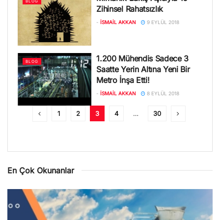
BLOG
Zihinsel Rahatsızlık
-
İSMAIL AKKAN
9 EYLÜL 2018
1.200 Mühendis Sadece 3
BLOG
Saatte Yerin Altına Yeni Bir
Metro İnşa Etti!
-
İSMAIL AKKAN
8 EYLÜL 2018
1
2
3
4
…
30
En Çok Okunanlar