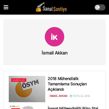
İsmail Akkan
2018 Mühendislik
HABERLER
Tamamlama Sonuçları
Açıklandı
-
İSMAIL AKKAN
19 EYLÜL 2018
İnşaat Mühendisliği Büro Staj