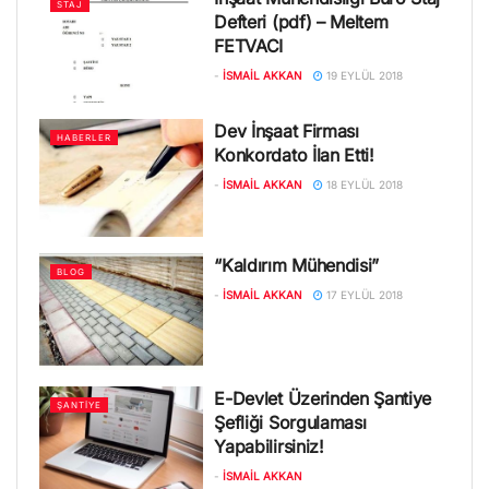
STAJ
Defteri (pdf) – Meltem
FETVACI
-
İSMAIL AKKAN
19 EYLÜL 2018
Dev İnşaat Firması
HABERLER
Konkordato İlan Etti!
-
İSMAIL AKKAN
18 EYLÜL 2018
“Kaldırım Mühendisi”
BLOG
-
İSMAIL AKKAN
17 EYLÜL 2018
E-Devlet Üzerinden Şantiye
ŞANTIYE
Şefliği Sorgulaması
Yapabilirsiniz!
-
İSMAIL AKKAN