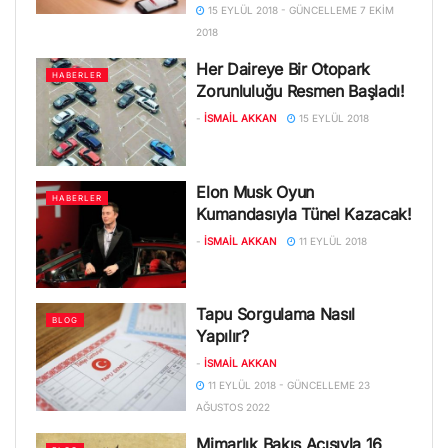
15 EYLÜL 2018 - GÜNCELLEME 7 EKIM
2018
Her Daireye Bir Otopark
HABERLER
Zorunluluğu Resmen Başladı!
-
İSMAIL AKKAN
15 EYLÜL 2018
Elon Musk Oyun
HABERLER
Kumandasıyla Tünel Kazacak!
-
İSMAIL AKKAN
11 EYLÜL 2018
Tapu Sorgulama Nasıl
BLOG
Yapılır?
-
İSMAIL AKKAN
11 EYLÜL 2018 - GÜNCELLEME 23
AĞUSTOS 2022
Mimarlık Bakış Açısıyla 16