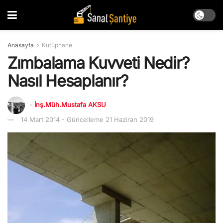
Anasayfa
Kütüphane
Zımbalama Kuvveti Nedir?
Nasıl Hesaplanır?
-
İnş.Müh.Mustafa AKSU
14 Mart 2014 - Güncelleme 21 Haziran 2019