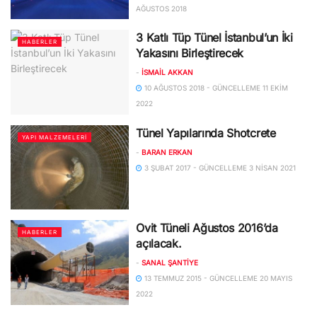
AĞUSTOS 2018
3 Katlı Tüp Tünel İstanbul’un İki
HABERLER
Yakasını Birleştirecek
-
İSMAIL AKKAN
10 AĞUSTOS 2018 - GÜNCELLEME 11 EKIM
2022
Tünel Yapılarında Shotcrete
YAPI MALZEMELERI
-
BARAN ERKAN
3 ŞUBAT 2017 - GÜNCELLEME 3 NISAN 2021
Ovit Tüneli Ağustos 2016’da
HABERLER
açılacak.
-
SANAL ŞANTIYE
13 TEMMUZ 2015 - GÜNCELLEME 20 MAYIS
2022