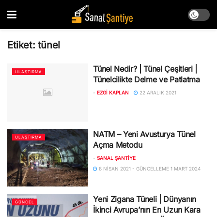
Etiket:
tünel
Tünel Nedir? | Tünel Çeşitleri |
ULAŞTIRMA
Tünelcilikte Delme ve Patlatma
-
EZGI KAPLAN
22 ARALIK 2021
NATM – Yeni Avusturya Tünel
ULAŞTIRMA
Açma Metodu
-
SANAL ŞANTIYE
8 NISAN 2021 - GÜNCELLEME 1 MART 2024
Yeni Zigana Tüneli | Dünyanın
GÜNCEL
İkinci Avrupa’nın En Uzun Kara