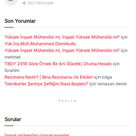
6327 PAYLAŞIM
Son Yorumlar
Yüksek İnşaat Mühendisi mi, İnşaat Yüksek Mühendisi mi?
için
Yük.İnş.Müh.Muhammed Demirkollu
Yüksek İnşaat Mühendisi mi, İnşaat Yüksek Mühendisi mi?
için
mehmet
TBDY 2018 Göre Örnek Bir Ani (Elastik) Otuma Hesabı
için
İbrahim
Rezonans Nedir? | Bina Rezonansı Ve Etkileri
için
tolga
Teknikerler Şantiye Şefliğini Nasıl Başlatır?
için
ramazan demir
REKLAM
Sorular
İnşaat mühendisi güncel maaşlar