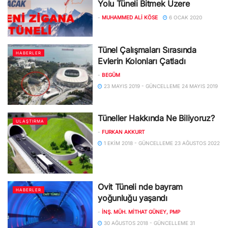
Yolu Tüneli Bitmek Üzere
-
MUHAMMED ALI KÖSE
6 OCAK 2020
Tünel Çalışmaları Sırasında
HABERLER
Evlerin Kolonları Çatladı
-
BEGÜM
23 MAYIS 2019 - GÜNCELLEME 24 MAYIS 2019
Tüneller Hakkında Ne Biliyoruz?
ULAŞTIRMA
-
FURKAN AKKURT
1 EKIM 2018 - GÜNCELLEME 23 AĞUSTOS 2022
Ovit Tüneli nde bayram
HABERLER
yoğunluğu yaşandı
-
İNŞ. MÜH. MITHAT GÜNEY, PMP
30 AĞUSTOS 2018 - GÜNCELLEME 31