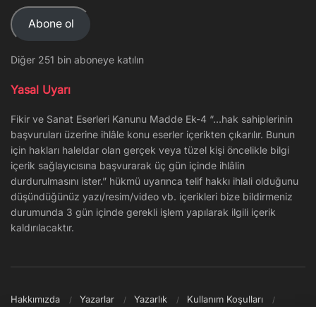
Adresi
Abone ol
Diğer 251 bin aboneye katılın
Yasal Uyarı
Fikir ve Sanat Eserleri Kanunu Madde Ek-4 “…hak sahiplerinin
başvuruları üzerine ihlâle konu eserler içerikten çıkarılır. Bunun
için hakları haleldar olan gerçek veya tüzel kişi öncelikle bilgi
içerik sağlayıcısına başvurarak üç gün içinde ihlâlin
durdurulmasını ister.” hükmü uyarınca telif hakkı ihlali olduğunu
düşündüğünüz yazı/resim/video vb. içerikleri bize bildirmeniz
durumunda 3 gün içinde gerekli işlem yapılarak ilgili içerik
kaldırılacaktır.
Hakkımızda
Yazarlar
Yazarlık
Kullanım Koşulları
Gizlilik Politikası
Reklam
Şikayet/İletişim
Site Haritası