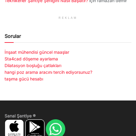
Teknikerler Şantiye Şefliğini Nasıl Başlatır?
için
ramazan demir
REKLAM
Sorular
İnşaat mühendisi güncel maaşlar
Sta4cad döşeme ayarlama
Dilatasyon boşluğu çatlakları
hangi poz arama aracını tercih ediyorsunuz?
taşıma gücü hesabı
Sanal Şantiye ®