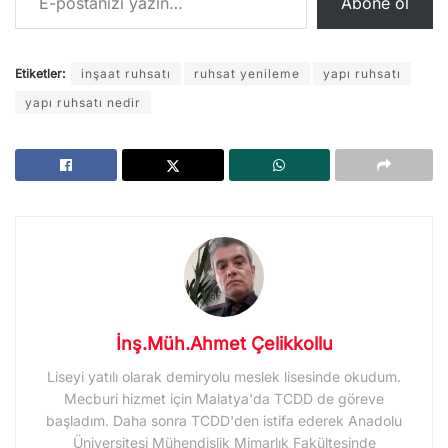
Abone ol
Etiketler:
inşaat ruhsatı
ruhsat yenileme
yapı ruhsatı
yapı ruhsatı nedir
İnş.Müh.Ahmet Çelikkollu
Liseyi yatılı olarak demiryolu meslek lisesinde okudum.
Mecburi hizmet için Malatya'da TCDD de göreve
başladım. Daha sonra TCDD'den istifa ederek Anadolu
Üniversitesi Mühendislik Mimarlık Fakültesinde